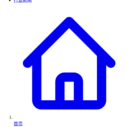
行业新闻
首页