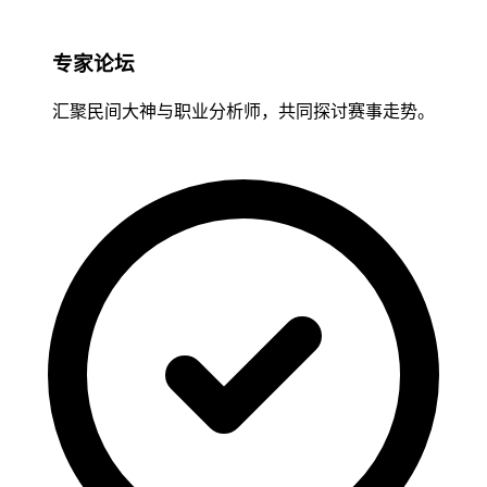
专家论坛
汇聚民间大神与职业分析师，共同探讨赛事走势。