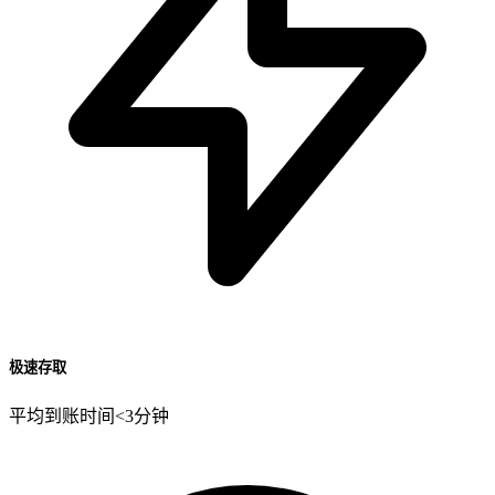
极速存取
平均到账时间<3分钟