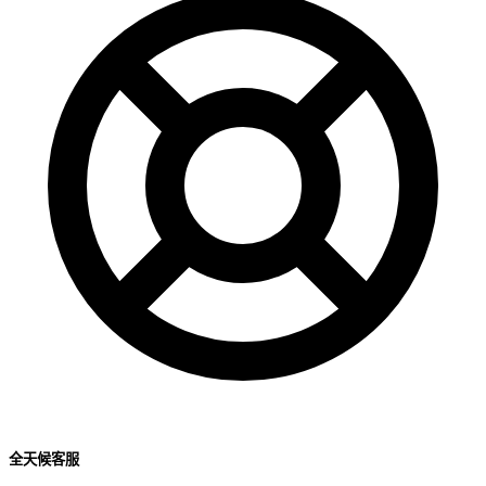
全天候客服