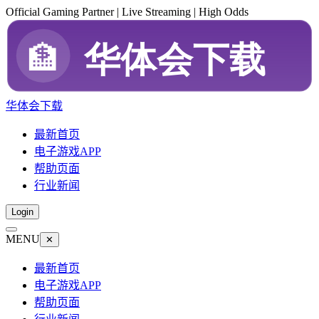
Official Gaming Partner | Live Streaming | High Odds
华体会下载
最新首页
电子游戏APP
帮助页面
行业新闻
Login
MENU
✕
最新首页
电子游戏APP
帮助页面