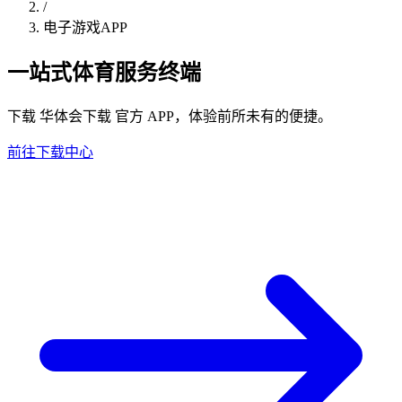
/
电子游戏APP
一站式体育服务终端
下载 华体会下载 官方 APP，体验前所未有的便捷。
前往下载中心