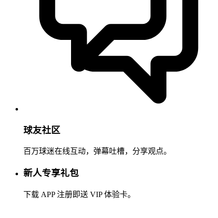
球友社区
百万球迷在线互动，弹幕吐槽，分享观点。
新人专享礼包
下载 APP 注册即送 VIP 体验卡。