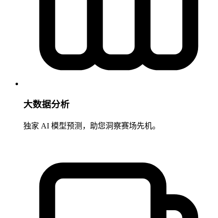
大数据分析
独家 AI 模型预测，助您洞察赛场先机。